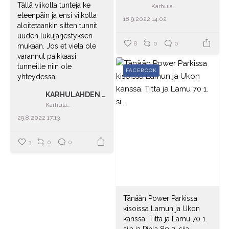
Tällä viikolla tunteja ke
Karhulahden tila
eteenpäin ja ensi viikolla
18.9.2022 14:02
aloitetaankin sitten tunnit
uuden lukujärjestyksen
8
0
0
mukaan. Jos et vielä ole
varannut paikkaasi
tunneille niin ole
FACEBOOK
yhteydessä.
KARHULAHDEN TILA
Karhulahden tila
29.8.2022 17:13
3
0
0
Tänään Power Parkissa
kisoissa Lamun ja Ukon
kanssa. Titta ja Lamu 70 1.