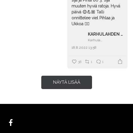
sija ja Pihla 80 3. sija
muuten hyviä ratoja. Hyvä
päivä 😊💪🏼 Talli
onnittelee viel Pihlaa ja
Ukkoa 👍🏼
KARHULAHDEN TILA
Karhulahden tila
18.8.2022 13:58
38
1
1
NÄYTÄ LISÄÄ