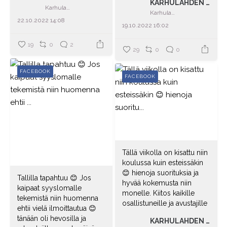
KARHULAHDEN TILA
Karhulahden tila
Karhulahden tila
22.10.2022 14:08
19.10.2022 16:02
19
0
2
29
0
0
FACEBOOK
FACEBOOK
Tällä viikolla on kisattu niin
koulussa kuin esteissäkin
😊 hienoja suorituksia ja
Tallilla tapahtuu 😊 Jos
hyvää kokemusta niin
kaipaat syyslomalle
monelle. Kiitos kaikille
tekemistä niin huomenna
osallistuneille ja avustajille
ehtii vielä ilmoittautua 😊
tänään oli hevosilla ja
KARHULAHDEN TILA