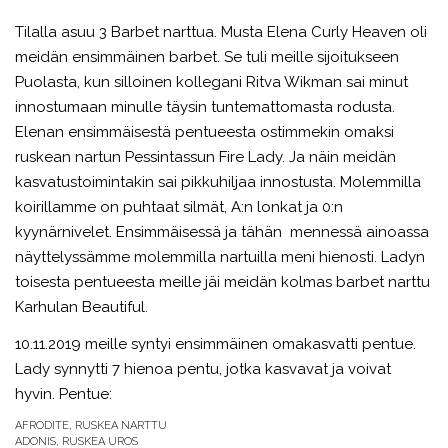
Tilalla asuu 3 Barbet narttua. Musta Elena Curly Heaven oli
meidän ensimmäinen barbet. Se tuli meille sijoitukseen
Puolasta, kun silloinen kollegani Ritva Wikman sai minut
innostumaan minulle täysin tuntemattomasta rodusta.
Elenan ensimmäisestä pentueesta ostimmekin omaksi
ruskean nartun Pessintassun Fire Lady. Ja näin meidän
kasvatustoimintakin sai pikkuhiljaa innostusta. Molemmilla
koirillamme on puhtaat silmät, A:n lonkat ja 0:n
kyynärnivelet. Ensimmäisessä ja tähän mennessä ainoassa
näyttelyssämme molemmilla nartuilla meni hienosti. Ladyn
toisesta pentueesta meille jäi meidän kolmas barbet narttu
Karhulan Beautiful.
10.11.2019 meille syntyi ensimmäinen omakasvatti pentue.
Lady synnytti 7 hienoa pentu, jotka kasvavat ja voivat
hyvin. Pentue:
AFRODITE, RUSKEA NARTTU
ADONIS, RUSKEA UROS