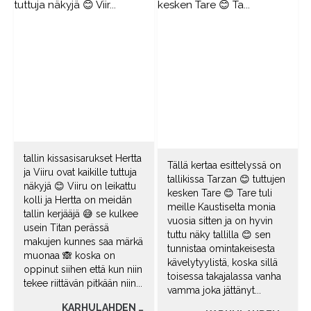
tallin kissasisarukset Hertta
Tällä kertaa esittelyssä on
ja Viiru ovat kaikille tuttuja
tallikissa Tarzan 😊 tuttujen
näkyjä 😊 Viiru on leikattu
kesken Tare 😊 Tare tuli
kolli ja Hertta on meidän
meille Kaustiselta monia
tallin kerjääjä 😅 se kulkee
vuosia sitten ja on hyvin
usein Titan perässä
tuttu näky tallilla 😊 sen
makujen kunnes saa märkä
tunnistaa omintakeisesta
muonaa 🙈 koska on
kävelytyylistä, koska sillä
oppinut siihen että kun niin
toisessa takajalassa vanha
tekee riittävän pitkään niin...
vamma joka jättänyt...
KARHULAHDEN TILA