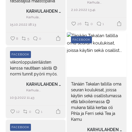
ratsastajilla maastopäivä
Karhulahden tila
2.10.2022 13:41
KARHULAHDEN TILA
Karhulahden tila
26
0
1
15.10.2022 18:13
8
5
0
FACEBOOK
FACEBOOK
viikonloppuleiriläisten
kanssa nautitaan säistä 😊
normi tunnit pyörii myös.
Tänään Takalan tallilla oma
KARHULAHDEN TILA
seuran koulukisat, joissa
Karhulahden tila
käytiin sekä osallistumassa
10.9.2022 11:43
että talkoilemassa 😊
mukana tällä kertaa oli
12
0
1
Pihla ja Ferri sekä Tea ja
Kamu
FACEBOOK
KARHULAHDEN TILA